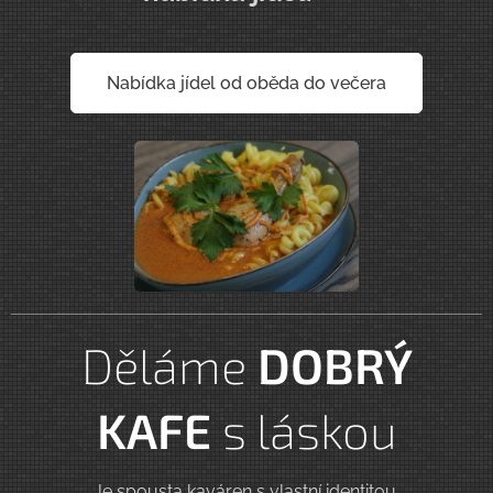
Nabídka jídel od oběda do večera
Děláme
DOBRÝ
KAFE
s
láskou
Je spousta kaváren s vlastní identitou,