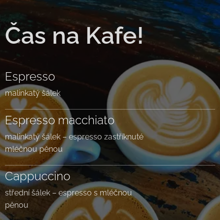
Čas na Kafe!
Espresso
malinkatý šálek
Espresso macchiato
malinkatý šálek – espresso zastříknuté
mléčnou pěnou
Cappuccino
střední šálek – espresso s mléčnou
pěnou