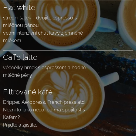
Flat white
střední šálek – dvojité espresso s
mléčnou pěnou
velmi intenzivní chuť kávy zjemněné
mlékem
Caffe latté
véééélký hrnek s espressem a hodně
mléčné pěny
Filtrované kafe
Dripper, Aeropress, French press atd.
Nezní to jako něco, co má spojitost s
Kafem?
Přijďte a zjistíte.