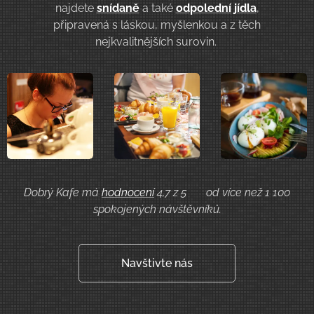
najdete
snídaně
a také
odpolední jídla
,
připravená s láskou, myšlenkou a z těch
nejkvalitnějších surovin.
Dobrý Kafe má
hodnocení
4,7 z
5
⭐️
od více než 1
100
spokojených návštěvníků.
Navštivte nás