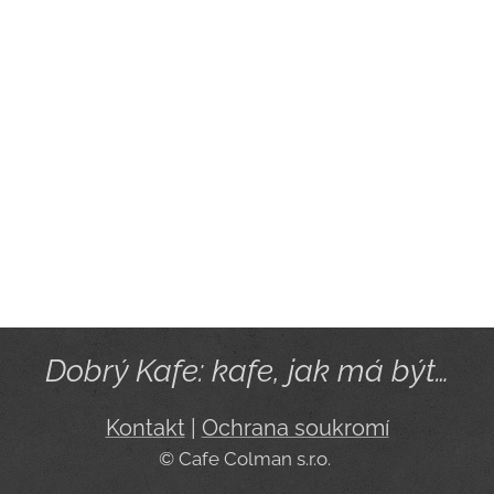
Dobrý Kafe: kafe, jak má být…
Kontakt
|
Ochrana soukromí
© Cafe Colman s.r.o.